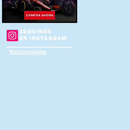
SEGUINOS
EN INSTAGRAM
@autosyviajes