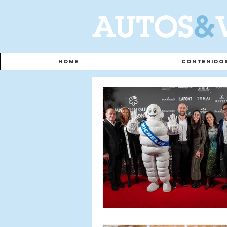
A
UTOS
&
Home
Contenido