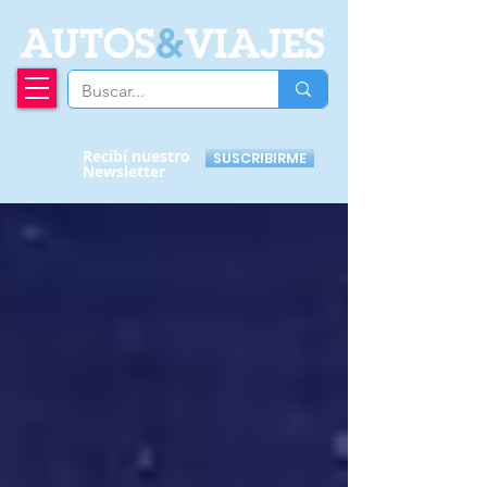
A
UTOS
&
VIAJES
Recibí nuestro
SUSCRIBIRME
Newsletter