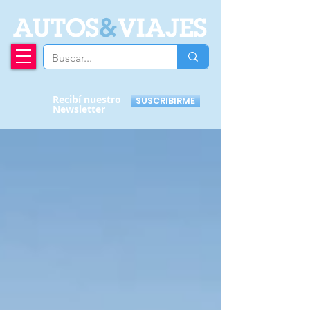
A
UTOS
&
VIAJES
Recibí nuestro
SUSCRIBIRME
Newsletter