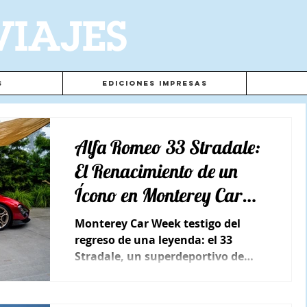
VIAJES
s
Ediciones Impresas
Alfa Romeo 33 Stradale:
El Renacimiento de un
Ícono en Monterey Car
Week
Monterey Car Week testigo del
regreso de una leyenda: el 33
Stradale, un superdeportivo de
edición limitada que encarna la
pasión italiana.