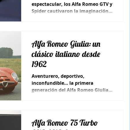
espectacular, los Alfa Romeo GTV y
Spider cautivaron la imaginación
de los alfistas.
Alfa Romeo Giulia: un
clásico italiano desde
1962
Aventurero, deportivo,
inconfundible… la primera
generación del Alfa Romeo Giulia,
fue uno de los modelos más
longevos de la marca.
Alfa Romeo 75 Turbo