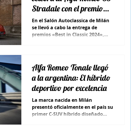
Stradale con el premio
«Best in Classic 2024»
En el Salón Autoclassica de Milán
se llevó a cabo la entrega de
premios «Best in Classic 2024»,
organizado por la revista
Ruoteclassiche.
Alfa Romeo Tonale llegó
a la argentina: El híbrido
deportivo por excelencia
La marca nacida en Milán
presentó oficialmente en el país su
primer C-SUV híbrido diseñado
para reinventar la deportividad.