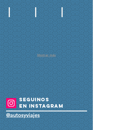
Magazine #11
Magazine #10
Magazine #09
Precio:
*AGOTADO*
*AGOTADO*
$50
Mostrar más
SEGUINOS
EN INSTAGRAM
@autosyviajes