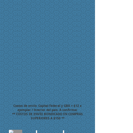
Costos de envío: Capital Federal y GBA = $12 x
ejemplar / Interior del país: A confirmar
** COSTOS DE ENVÍO BONIFICADO EN COMPRAS
SUPERIORES A $150 **