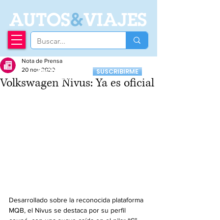
A
UTOS
&
VIAJES
Nota de Prensa
Recibí nuestro
20 nov 2020
SUSCRIBIRME
Newsletter
Volkswagen Nivus: Ya es oficial
Desarrollado sobre la reconocida plataforma 
MQB, el Nivus se destaca por su perfil 