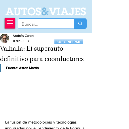
A
UTOS
&
VIAJES
Andrés Canet
Recibí nuestro
11 dic 2024
SUSCRIBIRME
Newsletter
Valhalla: El superauto
definitivo para coonductores
Fuente: Aston Martin
La fusión de metodologías y tecnologías 
impulsadas por el rendimiento de la Fórmula 