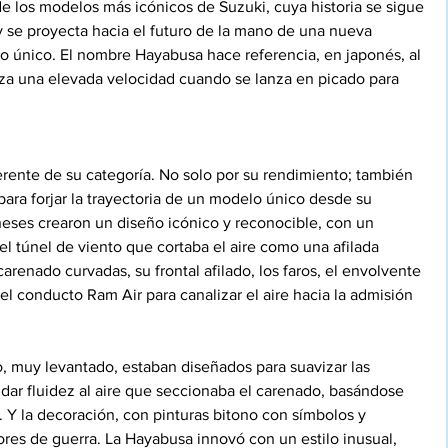
de los modelos más icónicos de Suzuki, cuya historia se sigue 
y se proyecta hacia el futuro de la mano de una nueva 
o único. El nombre Hayabusa hace referencia, en japonés, al 
za una elevada velocidad cuando se lanza en picado para 
rente de su categoría. No solo por su rendimiento; también 
para forjar la trayectoria de un modelo único desde su 
eses crearon un diseño icónico y reconocible, con un 
l túnel de viento que cortaba el aire como una afilada 
renado curvadas, su frontal afilado, los faros, el envolvente 
el conducto Ram Air para canalizar el aire hacia la admisión 
nto, muy levantado, estaban diseñados para suavizar las 
y dar fluidez al aire que seccionaba el carenado, basándose 
 Y la decoración, con pinturas bitono con símbolos y 
ores de guerra. La Hayabusa innovó con un estilo inusual, 