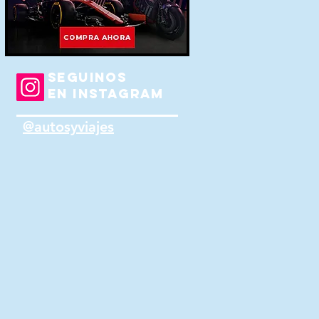
SEGUINOS
EN INSTAGRAM
@autosyviajes