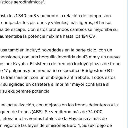
rísticas aerodinámicas".
asta los 1.340 cm3 y aumentó la relación de compresión. 
compacta; los pistones y válvulas, más ligeros; el tensor 
tema de escape. Con estos profundos cambios se mejoraba su 
 aumentaba la potencia máxima hasta los 194 CV.
sa también incluyó novedades en la parte ciclo, con un 
pensiones, con una horquilla invertida de 43 mm y un nuevo 
os por Kayaba. El sistema de frenado incluyó pinzas de freno 
de 17 pulgadas y un neumático específico Bridgestone BT-
la transmisión, con un embrague antirrebote. Todos estos 
 su agilidad en carretera e imprimir mayor confianza al 
elo su exuberante potencia.
na actualización, con mejoras en los frenos delanteros y la 
oqueo de frenos (ABS). Se vendieron más de 74.000 
 elevando las ventas totales de la Hayabusa a más de 
 vigor de las leyes de emisiones Euro 4, Suzuki dejó de 