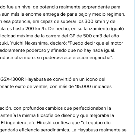
ado fue un nivel de potencia realmente sorprendente para 
 aún más la enorme entrega de par a bajo y medio régimen, 
Con esa potencia, era capaz de superar los 300 km/h y de 
ulares hasta 200 km/h. De hecho, en su lanzamiento igualó 
velocidad máxima de la carrera del GP de 500 cm3 del año 
uzuki, Yuichi Nakashima, declaró: "Puedo decir que el motor 
madoramente poderoso y afinado que no hay nada igual. 
nducir otra moto: su poderosa aceleración engancha".
 GSX-1300R Hayabusa se convirtió en un icono del 
onante éxito de ventas, con más de 115.000 unidades 
ación, con profundos cambios que perfeccionaban la 
mantenía la misma filosofía de diseño y que mejoraba la 
El ingeniero jefe Hiroshi confiesa que “el equipo dio 
egendaria eficiencia aerodinámica. La Hayabusa realmente se 