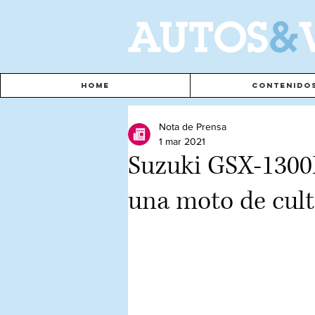
A
UTOS
&
Home
Contenido
Nota de Prensa
1 mar 2021
Suzuki GSX-1300R
una moto de cul