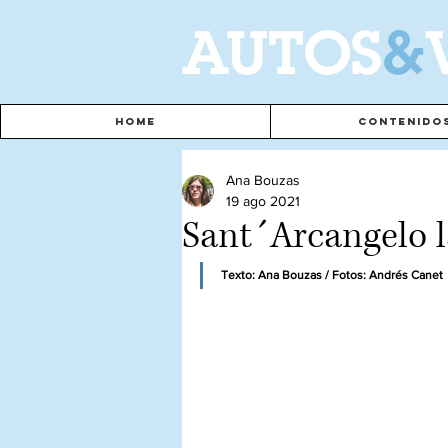
A
UTOS
&
Home
Contenido
Ana Bouzas
19 ago 2021
Sant´Arcangelo l
Texto: Ana Bouzas / Fotos: Andrés Canet