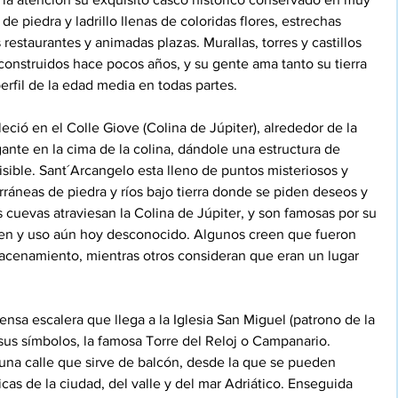
e piedra y ladrillo llenas de coloridas flores, estrechas 
 restaurantes y animadas plazas. Murallas, torres y castillos 
onstruidos hace pocos años, y su gente ama tanto su tierra 
rfil de la edad media en todas partes.
eció en el Colle Giove (Colina de Júpiter), alrededor de la 
gante en la cima de la colina, dándole una estructura de 
isible. Sant´Arcangelo esta lleno de puntos misteriosos y 
ráneas de piedra y ríos bajo tierra donde se piden deseos y 
 cuevas atraviesan la Colina de Júpiter, y son famosas por su 
igen y uso aún hoy desconocido. Algunos creen que fueron 
acenamiento, mientras otros consideran que eran un lugar 
nsa escalera que llega a la Iglesia San Miguel (patrono de la 
 sus símbolos, la famosa Torre del Reloj o Campanario. 
na calle que sirve de balcón, desde la que se pueden 
cas de la ciudad, del valle y del mar Adriático. Enseguida 