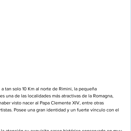
 a tan solo 10 Km al norte de Rimini, la pequeña 
s una de las localidades más atractivas de la Romagna, 
haber visto nacer al Papa Clemente XIV, entre otras 
tistas. Posee una gran identidad y un fuerte vínculo con el 
la atención su exquisito casco histórico conservado en muy 