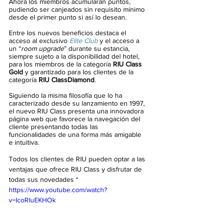
Ahora los miembros acumularán puntos, 
pudiendo ser canjeados sin requisito mínimo 
desde el primer punto si así lo desean.
Entre los nuevos beneficios destaca el 
acceso al exclusivo 
Elite Club
 y el acceso a 
un “
room upgrade
” durante su estancia, 
siempre sujeto a la disponibilidad del hotel, 
para los miembros de la categoría 
RIU Class 
Gold
 y garantizado para los clientes de la 
categoría 
RIU ClassDiamond
. 
Siguiendo la misma filosofía que lo ha 
caracterizado desde su lanzamiento en 1997, 
el nuevo RIU Class presenta una innovadora 
página web que favorece la navegación del 
cliente presentando todas las 
funcionalidades de una forma más amigable 
e intuitiva. 
Todos los clientes de RIU pueden optar a las 
ventajas que ofrece RIU Class y disfrutar de 
todas sus novedades *
https://www.youtube.com/watch?
v=IcoRIuEKHOk