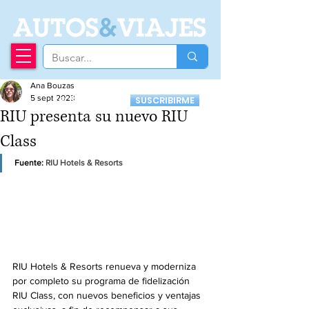
A
UTOS
&
VIAJES
Ana Bouzas
Recibí nuestro
5 sept 2023
SUSCRIBIRME
Newsletter
RIU presenta su nuevo RIU
Class
Fuente: 
RIU Hotels & Resorts
RIU Hotels & Resorts renueva y moderniza 
por completo su programa de fidelización 
RIU Class, con nuevos beneficios y ventajas 