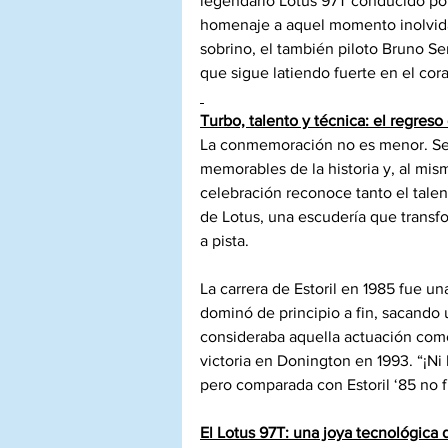
legendario Lotus 97T conducido por 
homenaje a aquel momento inolvidab
sobrino, el también piloto Bruno Se
que sigue latiendo fuerte en el co
Turbo, talento y técnica: el regreso
La conmemoración no es menor. Se tr
memorables de la historia y, al mism
celebración reconoce tanto el talen
de Lotus, una escudería que transf
a pista.
La carrera de Estoril en 1985 fue un
dominó de principio a fin, sacando 
consideraba aquella actuación como
victoria en Donington en 1993. “¡Ni 
pero comparada con Estoril ‘85 no fu
El Lotus 97T: una joya tecnológica 