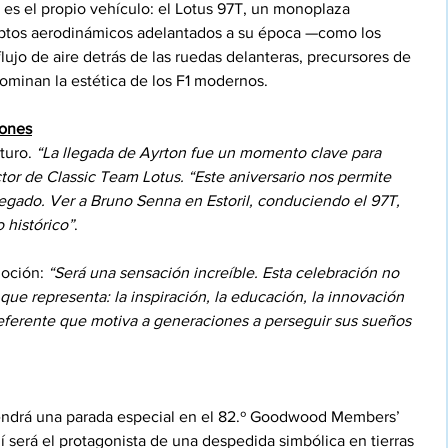
es el propio vehículo: el Lotus 97T, un monoplaza 
eptos aerodinámicos adelantados a su época —como los 
flujo de aire detrás de las ruedas delanteras, precursores de 
ominan la estética de los F1 modernos.
iones
turo. 
“La llegada de Ayrton fue un momento clave para 
tor de Classic Team Lotus. “Este aniversario nos permite 
 legado. Ver a Bruno Senna en Estoril, conduciendo el 97T, 
histórico”
.
oción: 
“Será una sensación increíble. Esta celebración no 
 que representa: la inspiración, la educación, la innovación 
referente que motiva a generaciones a perseguir sus sueños 
 tendrá una parada especial en el 82.º Goodwood Members’ 
llí será el protagonista de una despedida simbólica en tierras 