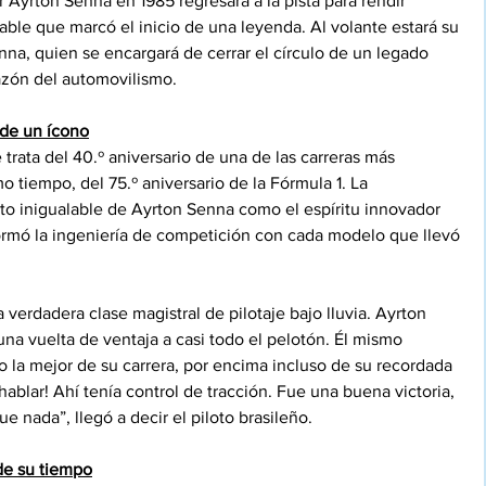
Ayrton Senna en 1985 regresará a la pista para rendir 
le que marcó el inicio de una leyenda. Al volante estará su 
nna, quien se encargará de cerrar el círculo de un legado 
razón del automovilismo.
 de un ícono
ata del 40.º aniversario de una de las carreras más 
o tiempo, del 75.º aniversario de la Fórmula 1. La 
to inigualable de Ayrton Senna como el espíritu innovador 
ormó la ingeniería de competición con cada modelo que llevó 
a verdadera clase magistral de pilotaje bajo lluvia. Ayrton 
una vuelta de ventaja a casi todo el pelotón. Él mismo 
 la mejor de su carrera, por encima incluso de su recordada 
hablar! Ahí tenía control de tracción. Fue una buena victoria, 
e nada”, llegó a decir el piloto brasileño.
de su tiempo