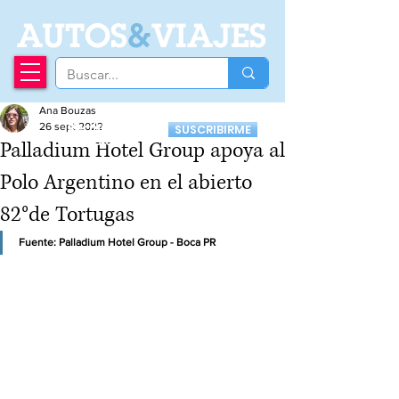
A
UTOS
&
VIAJES
Ana Bouzas
Recibí nuestro
26 sept 2022
SUSCRIBIRME
Newsletter
Palladium Hotel Group apoya al
Polo Argentino en el abierto
82°de Tortugas
Fuente: Palladium Hotel Group - Boca PR