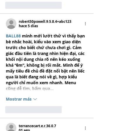
Me gusta
Reaccionar
robert50powell.9.5.8.4+abc123
hace 5 días
BALL88
 mình mới lướt thử vì thấy bạn 
bè nhắc hoài, kiểu vào xem giao diện 
trước cho biết chứ chưa chơi gì. Cảm 
giác đầu tiên là trang nhìn hiện đại, các 
khối nội dung chia rõ nên kéo xuống 
khá “êm”, không bị rối mắt. Mình để ý 
mấy tiêu đề chủ đề đặt nổi bật nên liếc 
qua là biết đang nói về gì, hợp kiểu 
người chỉ muốn xem nhanh. Menu 
cũng dễ tìm, bấm qua…
Mostrar más
Me gusta
Reaccionar
terrancecart.e.r.36.0.7
01 ago