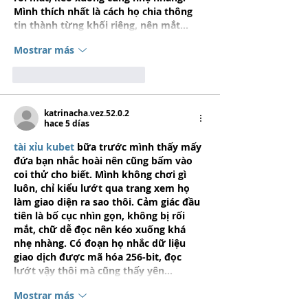
Mình thích nhất là cách họ chia thông 
tin thành từng khối riêng, nên mắt…
Mostrar más
Me gusta
Reaccionar
katrinacha.vez.52.0.2
hace 5 días
tài xỉu kubet
 bữa trước mình thấy mấy 
đứa bạn nhắc hoài nên cũng bấm vào 
coi thử cho biết. Mình không chơi gì 
luôn, chỉ kiểu lướt qua trang xem họ 
làm giao diện ra sao thôi. Cảm giác đầu 
tiên là bố cục nhìn gọn, không bị rối 
mắt, chữ dễ đọc nên kéo xuống khá 
nhẹ nhàng. Có đoạn họ nhắc dữ liệu 
giao dịch được mã hóa 256-bit, đọc 
lướt vậy thôi mà cũng thấy yên…
Mostrar más