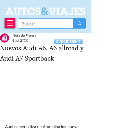
A
UTOS
&
VIAJES
Nota de Prensa
Recibí nuestro
6 jul 2020
SUSCRIBIRME
Newsletter
Nuevos Audi A6, A6 allroad y
Audi A7 Sportback
Audi comercializa en Argentina los nuevos 