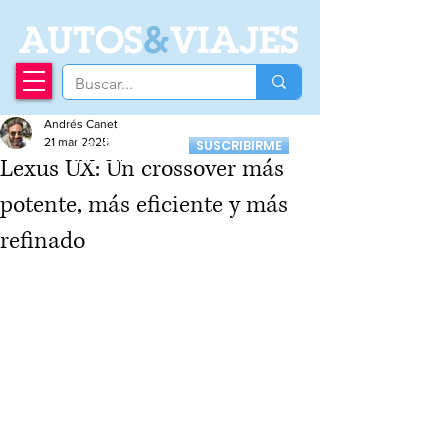
A
UTOS
&
VIAJES
Andrés Canet
Recibí nuestro
21 mar 2025
SUSCRIBIRME
Newsletter
Lexus UX: Un crossover más
potente, más eficiente y más
refinado