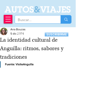
A
UTOS
&
VIAJES
Ana Bouzas
Recibí nuestro
5 dic 2024
SUSCRIBIRME
Newsletter
La identidad cultural de
Anguilla: ritmos, sabores y
tradiciones
Fuente: 
VisiteAnguilla