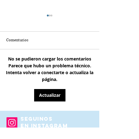
Comentarios
No se pudieron cargar los comentarios
Un retiro único en la
Detroit desde las al
Parece que hubo un problema técnico.
Provenza: Crillon le Brave
rooftops que están
Intenta volver a conectarte o actualiza la
junto a Chloé Crane-Leroux
conquistando el v
página.
Actualizar
SEGUINOS
EN INSTAGRAM
@autosyviajes