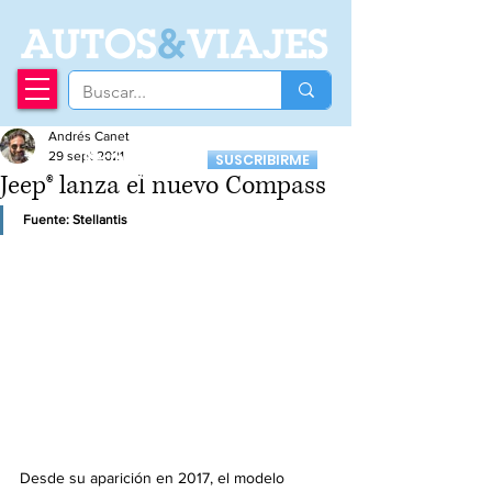
A
UTOS
&
VIAJES
Andrés Canet
Recibí nuestro
29 sept 2021
SUSCRIBIRME
Newsletter
Jeep® lanza el nuevo Compass
Fuente: Stellantis
Desde su aparición en 2017, el modelo 