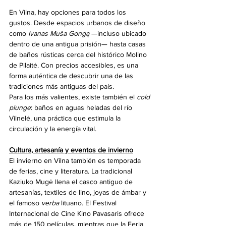
En Vilna, hay opciones para todos los 
gustos. Desde espacios urbanos de diseño 
como 
Ivanas Muša Gongą
 —incluso ubicado 
dentro de una antigua prisión— hasta casas 
de baños rústicas cerca del histórico Molino 
de Pilaitė. Con precios accesibles, es una 
forma auténtica de descubrir una de las 
tradiciones más antiguas del país.
Para los más valientes, existe también el 
cold 
plunge
: baños en aguas heladas del río 
Vilnelė, una práctica que estimula la 
circulación y la energía vital.
Cultura, artesanía y eventos de invierno
El invierno en Vilna también es temporada 
de ferias, cine y literatura. La tradicional 
Kaziuko Mugė llena el casco antiguo de 
artesanías, textiles de lino, joyas de ámbar y 
el famoso 
verba
 lituano. El Festival 
Internacional de Cine Kino Pavasaris ofrece 
más de 150 películas, mientras que la Feria 