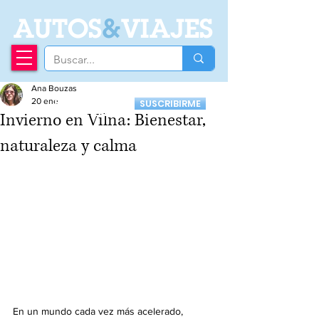
A
UTOS
&
VIAJES
Ana Bouzas
Recibí nuestro
20 ene
SUSCRIBIRME
Newsletter
Invierno en Vilna: Bienestar,
naturaleza y calma
En un mundo cada vez más acelerado, 