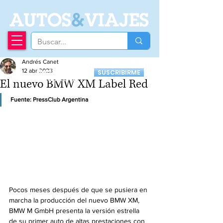
A
UTOS
&
VIAJES
Andrés Canet
Recibí nuestro
12 abr 2023
SUSCRIBIRME
Newsletter
El nuevo BMW XM Label Red
Fuente: PressClub Argentina
Pocos meses después de que se pusiera en 
marcha la producción del nuevo BMW XM, 
BMW M GmbH presenta la versión estrella 
de su primer auto de altas prestaciones con 