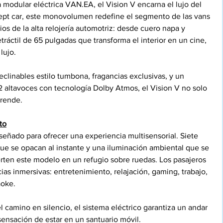
modular eléctrica VAN.EA, el Vision V encarna el lujo del 
cept car, este monovolumen redefine el segmento de las vans 
os de la alta relojería automotriz: desde cuero napa y 
tráctil de 65 pulgadas que transforma el interior en un cine, 
lujo.
eclinables estilo tumbona, fragancias exclusivas, y un 
 altavoces con tecnología Dolby Atmos, el Vision V no solo 
prende.
to
eñado para ofrecer una experiencia multisensorial. Siete 
 que se opacan al instante y una iluminación ambiental que se 
erten este modelo en un refugio sobre ruedas. Los pasajeros 
ias inmersivas: entretenimiento, relajación, gaming, trabajo, 
aoke.
el camino en silencio, el sistema eléctrico garantiza un andar 
sensación de estar en un santuario móvil.