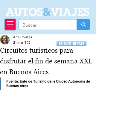
A
UTOS
&
VIAJES
Ana Bouzas
Recibí nuestro
21 mar 2024
SUSCRIBIRME
Newsletter
Circuitos turísticos para
disfrutar el fin de semana XXL
en Buenos Aires
Fuente: Ente de Turismo de la Ciudad Autónoma de 
Buenos Aires 