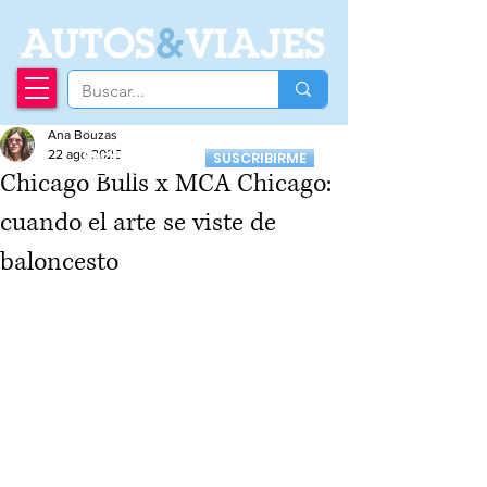
A
UTOS
&
VIAJES
Ana Bouzas
Recibí nuestro
22 ago 2025
SUSCRIBIRME
Newsletter
Chicago Bulls x MCA Chicago:
cuando el arte se viste de
baloncesto