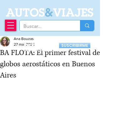
A
UTOS
&
VIAJES
Ana Bouzas
Recibí nuestro
27 mar 2025
SUSCRIBIRME
Newsletter
BA FLOTA: El primer festival de
globos aerostáticos en Buenos
Aires