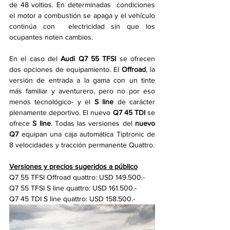
de 48 voltios. En determinadas  condiciones 
el motor a combustión se apaga y el vehículo 
continúa con  electricidad sin que los 
ocupantes noten cambios.
En el caso del 
Audi Q7 55 TFSI
 se ofrecen 
dos opciones de equipamiento. El 
Offroad
, la 
versión de entrada a la gama con un tinte 
más familiar y aventurero, pero no por eso 
menos tecnológico- y el 
S line
 de carácter 
plenamente deportivo. El nuevo 
Q7 45 TDI
 se 
ofrece 
S line
. Todas las versiones del 
nuevo 
Q7
 equipan una caja automática Tiptronic de 
8 velocidades y tracción permanente Quattro.
Versiones y precios sugeridos a público
Q7 55 TFSI Offroad quattro: USD 149.500.-
Q7 55 TFSI S line quattro: USD 161.500.-
Q7 45 TDI S line quattro: USD 158.500.-