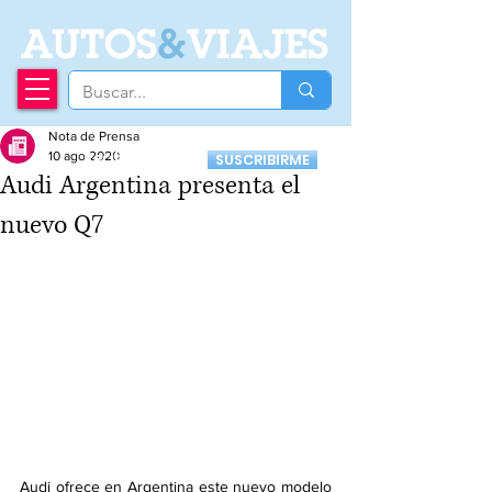
A
UTOS
&
VIAJES
Nota de Prensa
Recibí nuestro
10 ago 2020
SUSCRIBIRME
Newsletter
Audi Argentina presenta el
nuevo Q7
Audi ofrece en Argentina este nuevo modelo 