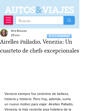
A
UTOS
&
VIAJES
Ana Bouzas
Recibí nuestro
29 ene
SUSCRIBIRME
Newsletter
Airelles Palladio, Venezia: Un
cuarteto de chefs excepcionales
Venecia siempre fue sinónimo de belleza, 
historia y misterio. Pero hoy, además, suma 
un nuevo motivo para viajar: Airelles Palladio, 
Venezia, la más reciente joya hotelera de la 