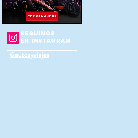
SEGUINOS
EN INSTAGRAM
@autosyviajes