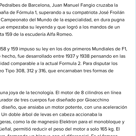
de Pedralbes de Barcelona, Juan Manuel Fangio cruzaba la 
aña de Fórmula 1, superando a su compatriota José Froilán 
 Campeonato del Mundo de la especialidad, en dura pugna 
 que empezaba su leyenda y que logró a los mandos de un 
ta 159 de la escudería Alfa Romeo.
158 y 159 impuso su ley en los dos primeros Mundiales de F1, 
 hecho, fue desarrollado entre 1937 y 1938 pensando en las 
idad comparable a la actual Formula 2. Para disputar los 
eo Tipo 308, 312 y 316, que encarnaban tres formas de 
una joya de la tecnología. El motor de 8 cilindros en línea 
rador de tres cuerpos fue diseñado por Gioacchino 
diseño, que ansiaba un motor potente, con una aceleración 
 Un doble árbol de levas en cabeza accionaba la 
ligeras, como la de magnesio Elektron para el monobloque y 
üeñal, permitió reducir el peso del motor a solo 165 kg. El 