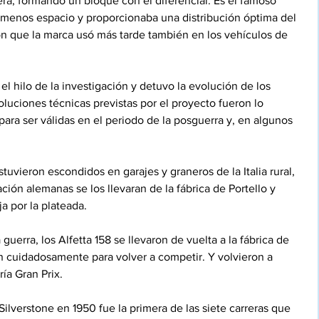
ra, formando un bloque con el diferencial. Es el famoso 
menos espacio y proporcionaba una distribución óptima del 
ón que la marca usó más tarde también en los vehículos de 
 hilo de la investigación y detuvo la evolución de los 
luciones técnicas previstas por el proyecto fueron lo 
ara ser válidas en el periodo de la posguerra y, en algunos 
stuvieron escondidos en garajes y graneros de la Italia rural, 
ción alemanas se los llevaran de la fábrica de Portello y 
a por la plateada.
guerra, los Alfetta 158 se llevaron de vuelta a la fábrica de 
on cuidadosamente para volver a competir. Y volvieron a 
ía Gran Prix.
ilverstone en 1950 fue la primera de las siete carreras que 