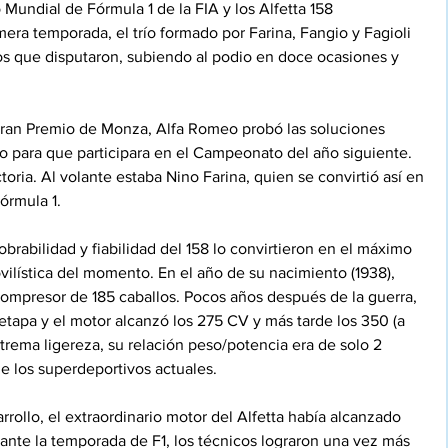
undial de Fórmula 1 de la FIA y los Alfetta 158 
era temporada, el trío formado por Farina, Fangio y Fagioli 
s que disputaron, subiendo al podio en doce ocasiones y 
Gran Premio de Monza, Alfa Romeo probó las soluciones 
ado para que participara en el Campeonato del año siguiente. 
oria. Al volante estaba Nino Farina, quien se convirtió así en 
órmula 1.
rabilidad y fiabilidad del 158 lo convirtieron en el máximo 
ilística del momento. En el año de su nacimiento (1938), 
 compresor de 185 caballos. Pocos años después de la guerra, 
etapa y el motor alcanzó los 275 CV y más tarde los 350 (a 
trema ligereza, su relación peso/potencia era de solo 2 
de los superdeportivos actuales.
rollo, el extraordinario motor del Alfetta había alcanzado 
ante la temporada de F1, los técnicos lograron una vez más 