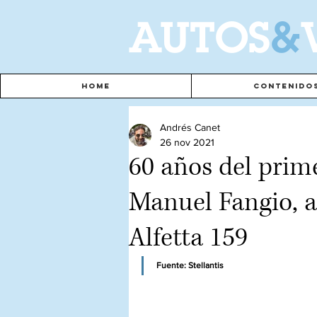
A
UTOS
&
Home
Contenido
Andrés Canet
26 nov 2021
60 años del prim
Manuel Fangio, a
Alfetta 159
Fuente: Stellantis