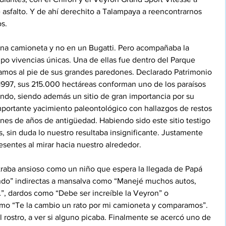
 asfalto. Y de ahí derechito a Talampaya a reencontrarnos 
s.
a camioneta y no en un Bugatti. Pero acompañaba la 
po vivencias únicas. Una de ellas fue dentro del Parque 
mos al pie de sus grandes paredones. Declarado Patrimonio 
997, sus 215.000 hectáreas conforman uno de los paraísos 
do, siendo además un sitio de gran importancia por su 
mportante yacimiento paleontológico con hallazgos de restos 
nes de años de antigüedad. Habiendo sido este sitio testigo 
, sin duda lo nuestro resultaba insignificante. Justamente 
esentes al mirar hacia nuestro alrededor.
ntraba ansioso como un niño que espera la llegada de Papá 
ando” indirectas a mansalva como “Manejé muchos autos, 
”, dardos como “Debe ser increíble la Veyron” o 
omo “Te la cambio un rato por mi camioneta y comparamos”. 
 rostro, a ver si alguno picaba. Finalmente se acercó uno de 