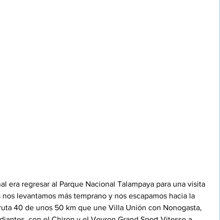
nal era regresar al Parque Nacional Talampaya para una visita 
s nos levantamos más temprano y nos escapamos hacia la 
ruta 40 de unos 50 km que une Villa Unión con Nonogasta, 
iantes, con el Chiron y el Veyron Grand Sport Vitesse a 