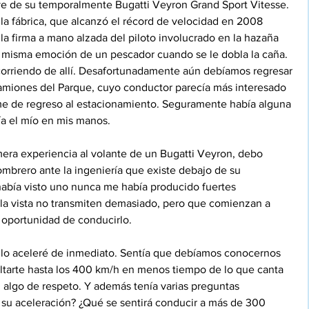
lave de su temporalmente Bugatti Veyron Grand Sport Vitesse. 
 la fábrica, que alcanzó el récord de velocidad en 2008 
 la firma a mano alzada del piloto involucrado en la hazaña 
la misma emoción de un pescador cuando se le dobla la caña. 
 corriendo de allí. Desafortunadamente aún debíamos regresar 
amiones del Parque, cuyo conductor parecía más interesado 
me de regreso al estacionamiento. Seguramente había alguna 
ía el mío en mis manos.
mera experiencia al volante de un Bugatti Veyron, debo 
mbrero ante la ingeniería que existe debajo de su 
había visto uno nunca me había producido fuertes 
la vista no transmiten demasiado, pero que comienzan a 
 oportunidad de conducirlo.
 no lo aceleré de inmediato. Sentía que debíamos conocernos 
tarte hasta los 400 km/h en menos tiempo de lo que canta 
algo de respeto. Y además tenía varias preguntas 
 su aceleración? ¿Qué se sentirá conducir a más de 300 