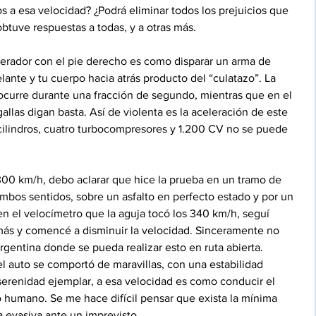
 a esa velocidad? ¿Podrá eliminar todos los prejuicios que 
btuve respuestas a todas, y a otras más.
lerador con el pie derecho es como disparar un arma de 
elante y tu cuerpo hacia atrás producto del “culatazo”. La 
ocurre durante una fracción de segundo, mientras que en el 
llas digan basta. Así de violenta es la aceleración de este 
 cilindros, cuatro turbocompresores y 1.200 CV no se puede 
00 km/h, debo aclarar que hice la prueba en un tramo de 
ambos sentidos, sobre un asfalto en perfecto estado y por un 
en el velocímetro que la aguja tocó los 340 km/h, seguí 
ás y comencé a disminuir la velocidad. Sinceramente no 
rgentina donde se pueda realizar esto en ruta abierta. 
el auto se comportó de maravillas, con una estabilidad 
erenidad ejemplar, a esa velocidad es como conducir el 
o humano. Se me hace difícil pensar que exista la mínima 
a evasiva ante un imprevisto.