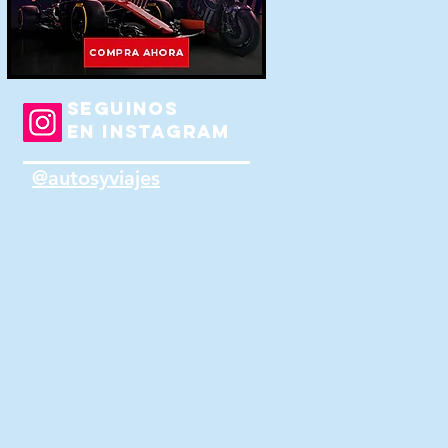
SEGUINOS
EN INSTAGRAM
@autosyviajes