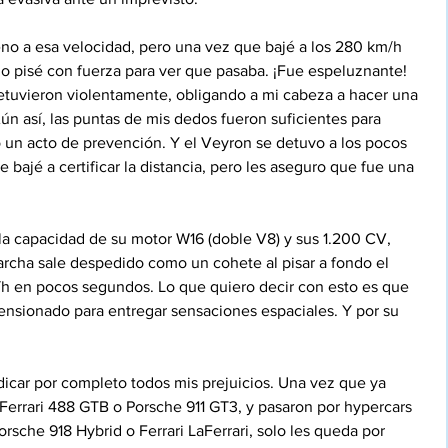
no a esa velocidad, pero una vez que bajé a los 280 km/h 
 lo pisé con fuerza para ver que pasaba. ¡Fue espeluznante! 
etuvieron violentamente, obligando a mi cabeza a hacer una 
ún así, las puntas de mis dedos fueron suficientes para 
un acto de prevención. Y el Veyron se detuvo a los pocos 
ajé a certificar la distancia, pero les aseguro que fue una 
la capacidad de su motor W16 (doble V8) y sus 1.200 CV, 
rcha sale despedido como un cohete al pisar a fondo el 
h en pocos segundos. Lo que quiero decir con esto es que 
nsionado para entregar sensaciones espaciales. Y por su 
dicar por completo todos mis prejuicios. Una vez que ya 
errari 488 GTB o Porsche 911 GT3, y pasaron por hypercars 
sche 918 Hybrid o Ferrari LaFerrari, solo les queda por 