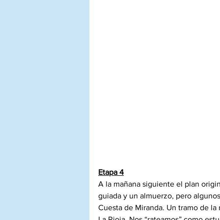
Etapa 4
A la mañana siguiente el plan origi
guiada y un almuerzo, pero alguno
Cuesta de Miranda. Un tramo de la 
La Rioja. Nos “rateamos” como estud