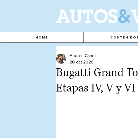
A
UTOS
&
Home
Contenido
Andrés Canet
20 oct 2020
Bugatti Grand To
Etapas IV, V y VI