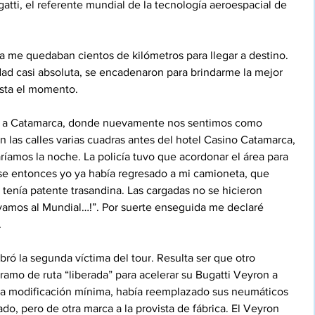
atti, el referente mundial de la tecnología aeroespacial de 
 me quedaban cientos de kilómetros para llegar a destino. 
edad casi absoluta, se encadenaron para brindarme la mejor 
sta el momento.
mos a Catamarca, donde nuevamente nos sentimos como 
n las calles varias cuadras antes del hotel Casino Catamarca, 
ríamos la noche. La policía tuvo que acordonar el área para 
a ese entonces yo ya había regresado a mi camioneta, que 
 tenía patente trasandina. Las cargadas no se hicieron 
 vamos al Mundial…!”. Por suerte enseguida me declaré 
.
bró la segunda víctima del tour. Resulta ser que otro 
ramo de ruta “liberada” para acelerar su Bugatti Veyron a 
na modificación mínima, había reemplazado sus neumáticos 
do, pero de otra marca a la provista de fábrica. El Veyron 