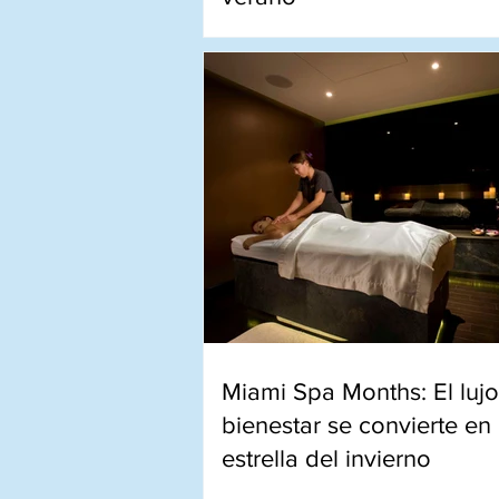
Nuevos bares en las alturas con
skyline de Detroit en el gran p
del verano.
Miami Spa Months: El lujo
bienestar se convierte en 
estrella del invierno