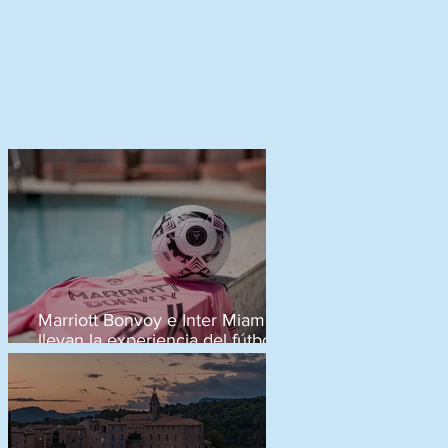
Marriott Bonvoy e Inter Miami CF
llevan la experiencia del fútbol a
otro nivel