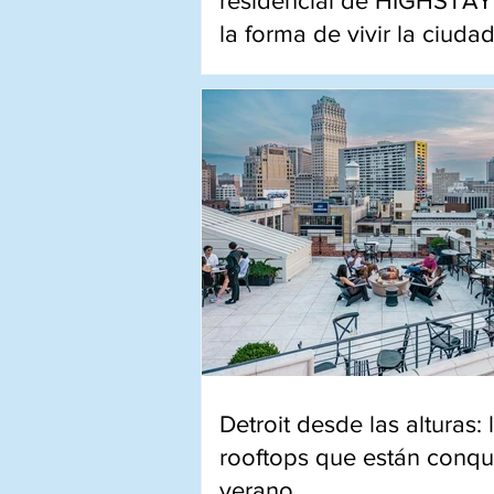
residencial de HIGHSTAY
la forma de vivir la ciuda
Apartamentos exclusivos, servi
estrellas y experiencias privad
descubrir una París más autént
Detroit desde las alturas: 
rooftops que están conqu
verano