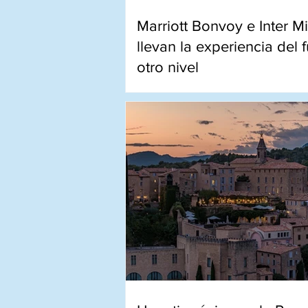
Marriott Bonvoy e Inter M
llevan la experiencia del f
otro nivel
Accesos VIP, hoteles de lujo y v
exclusivas convierten cada par
experiencia inolvidable en Mia