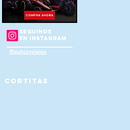
SEGUINOS
EN INSTAGRAM
s
y
@autosyviajes
CORTITAS