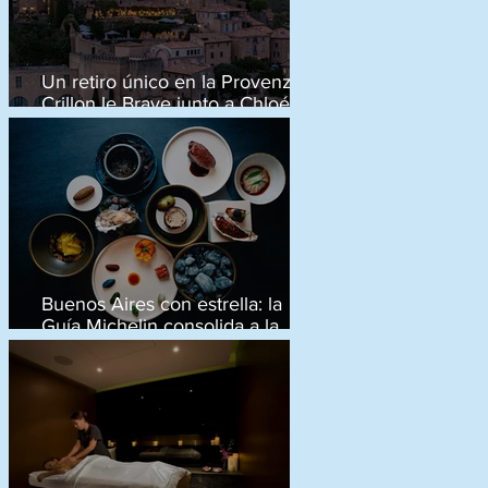
Un retiro único en la Provenza:
a
Crillon le Brave junto a Chloé
Crane-Leroux
.
Buenos Aires con estrella: la
Guía Michelin consolida a la
ciudad como capital
gastronómica global