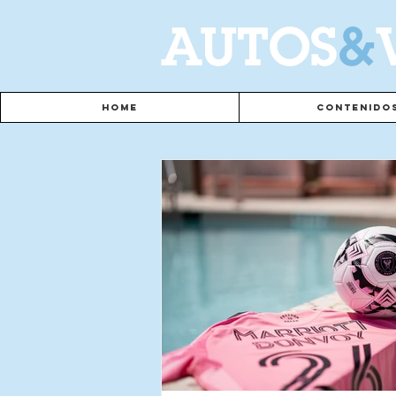
A
UTOS
&
Home
Contenido