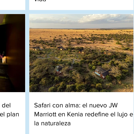
vierten el
Montañas rusas, espectáculos y
rotagonista
adrenalina: así vivimos una jornada
inolvidable en el parque temático más
grande de Latinoamérica.
 del
Safari con alma: el nuevo JW
el plan
Marriott en Kenia redefine el lujo e
la naturaleza