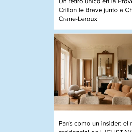
Un retiro único en la Prov
Crillon le Brave junto a C
Crane-Leroux
Un encuentro íntimo entre ga
paisajes y creatividad en el co
auténtico de la Provenza.
París como un insider: el 