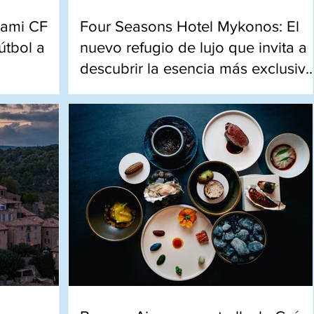
iami CF
Four Seasons Hotel Mykonos: El
útbol a
nuevo refugio de lujo que invita a
descubrir la esencia más exclusiva
de la isla
ivencias
Frente al mar Egeo, el nuevo Four Season
tido en una
combina playa privada, villas con piscina 
mi.
experiencias únicas en el corazón de
Mykonos.