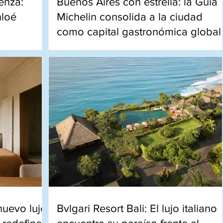
enza:
Buenos Aires con estrella: la Guía
hloé
Michelin consolida a la ciudad
como capital gastronómica global
stronomía,
Alta cocina, bodegones reinventados y
razón más
talento local: la escena porteña brilla con
más fuerza en la Guía Michelin 2026.
nuevo lujo
Bvlgari Resort Bali: El lujo italiano