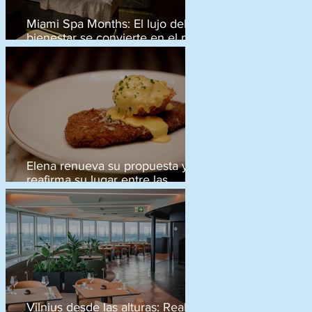
Miami Spa Months: El lujo del
bienestar se convierte en el plan
estrella del invierno
Elena renueva su propuesta y
reafirma su lugar entre las
grandes mesas de Buenos Aires
n
Vilnius desde las alturas: Reabre