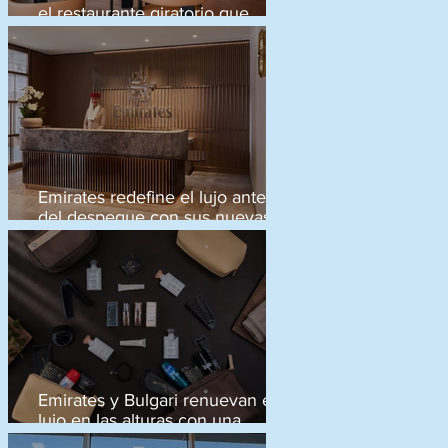
el restaurante giratorio que
r
redefine la experiencia gourmet
en Europa
Emirates redefine el lujo antes
del despegue con sus nuevas
salas VIP
Emirates y Bulgari renuevan el
lujo en las alturas con una
exclusiva colección de