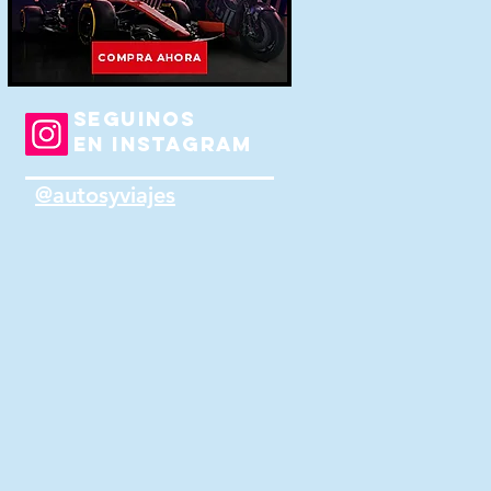
SEGUINOS
EN INSTAGRAM
@autosyviajes