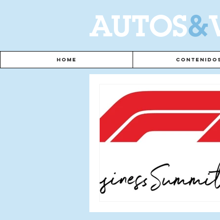
A
UTOS
&
Home
Contenido