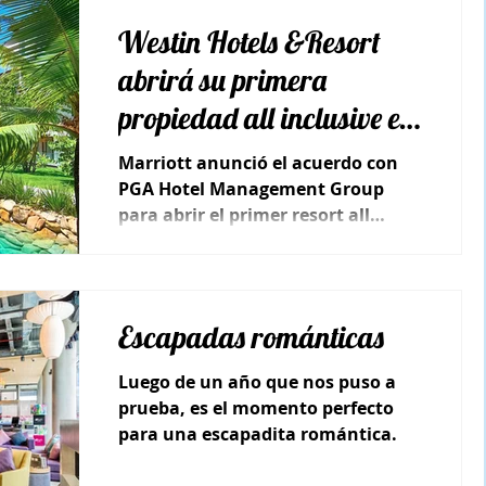
Westin Hotels &Resort
abrirá su primera
propiedad all inclusive en
Sudamérica
Marriott anunció el acuerdo con
PGA Hotel Management Group
para abrir el primer resort all
inclusive de Westin en Porto de
Galinhas..
Escapadas románticas
Luego de un año que nos puso a
prueba, es el momento perfecto
para una escapadita romántica.