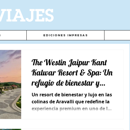
VIAJES
s
Ediciones Impresas
The Westin Jaipur Kant
Kalwar Resort & Spa: Un
refugio de bienestar y
sofisticación
Un resort de bienestar y lujo en las
colinas de Aravalli que redefine la
experiencia premium en uno de los
destinos más fascinantes del país