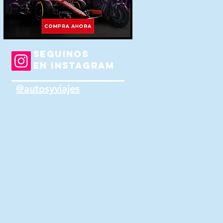
SEGUINOS
EN INSTAGRAM
@autosyviajes