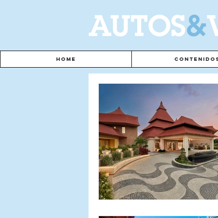
A
UTOS
&
Home
Contenido