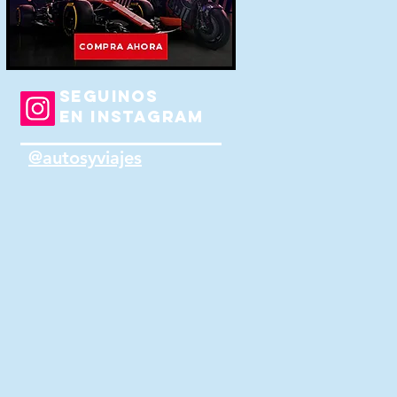
SEGUINOS
EN INSTAGRAM
@autosyviajes