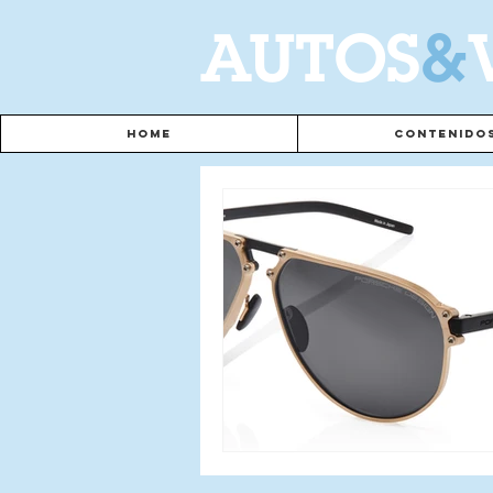
A
UTOS
&
Home
Contenido