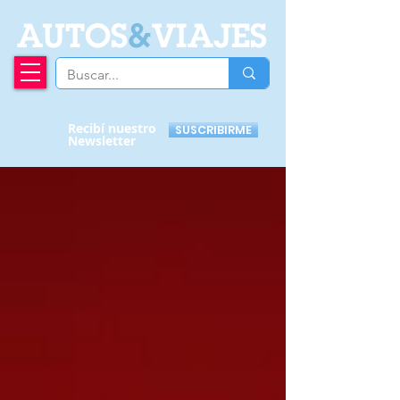
A
UTOS
&
VIAJES
Recibí nuestro
SUSCRIBIRME
Newsletter