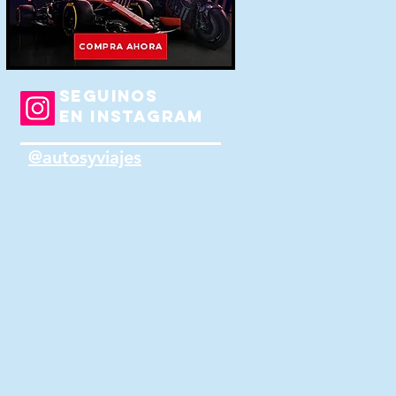
SEGUINOS
EN INSTAGRAM
@autosyviajes