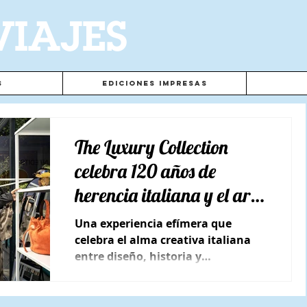
VIAJES
s
Ediciones Impresas
The Luxury Collection
celebra 120 años de
herencia italiana y el arte
de la artesanía junto a
Una experiencia efímera que
Margherita Maccapani
celebra el alma creativa italiana
entre diseño, historia y
Missoni
sofisticación contemporánea.