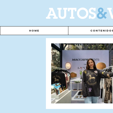
A
UTOS
&
Home
Contenido