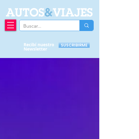
A
UTOS
&
VIAJES
Recibí nuestro
SUSCRIBIRME
Newsletter