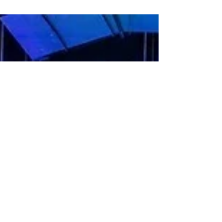
presentan el primer menú para
niños: The Hard Rock Messi
Kids Menu
Hard Rock International y el embajador de la
marca, Leo Messi, están llevando su
asociación al siguiente nivel al crear su primer
menú Kids