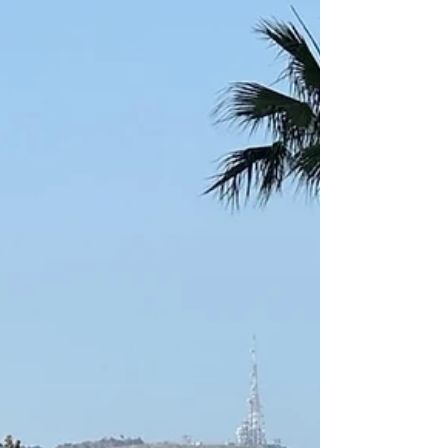
Nights
Una experiencia completamente original,
inmersiva e interactiva de géneros favoritos
como ciencia ficción, fantasía, juegos y anime.