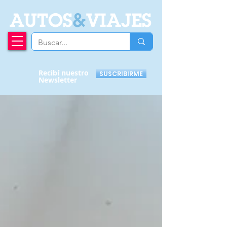
A
UTOS
&
VIAJES
Recibí nuestro
SUSCRIBIRME
Newsletter