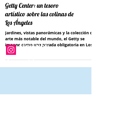
Getty Center: un tesoro
artístico sobre las colinas de
Los Ángeles
Jardines, vistas panorámicas y la colección de
arte más notable del mundo, el Getty se
impone como una parada obligatoria en Los
SEGUINOS
Ángeles.
EN INSTAGRAM
@autosyviajes