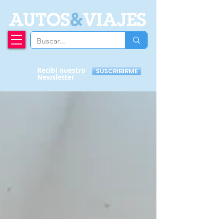
A
UTOS
&
VIAJES
Recibí nuestro
SUSCRIBIRME
Newsletter