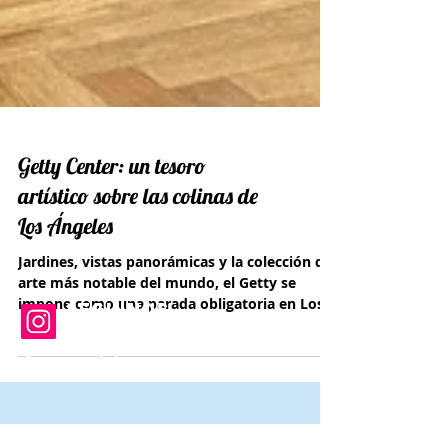
Getty Center: un tesoro
artístico sobre las colinas de
Los Ángeles
Jardines, vistas panorámicas y la colección de
arte más notable del mundo, el Getty se
impone como una parada obligatoria en Los
SEGUINOS
Ángeles.
EN INSTAGRAM
@autosyviajes