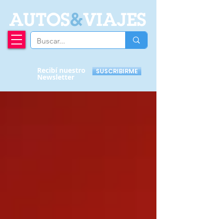
A
UTOS
&
VIAJES
Recibí nuestro
SUSCRIBIRME
Newsletter