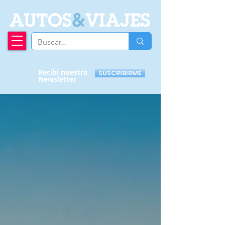
A
UTOS
&
VIAJES
Recibí nuestro
SUSCRIBIRME
Newsletter