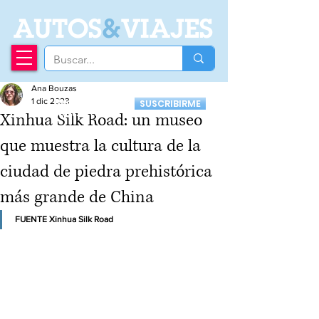
A
UTOS
&
VIAJES
Ana Bouzas
Recibí nuestro
1 dic 2023
SUSCRIBIRME
Newsletter
Xinhua Silk Road: un museo
que muestra la cultura de la
ciudad de piedra prehistórica
más grande de China
FUENTE Xinhua Silk Road