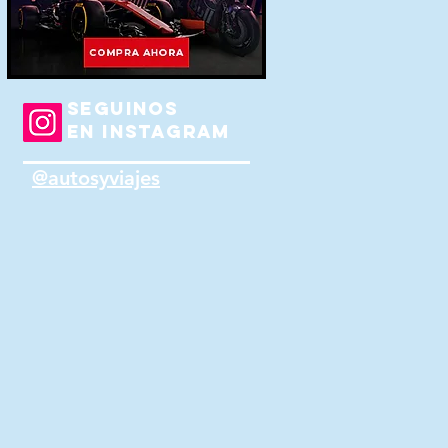
SEGUINOS
EN INSTAGRAM
@autosyviajes