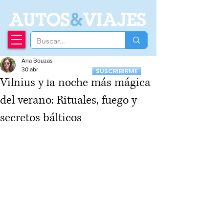
A
UTOS
&
VIAJES
Ana Bouzas
Recibí nuestro
30 abr
SUSCRIBIRME
Newsletter
Vilnius y la noche más mágica
del verano: Rituales, fuego y
secretos bálticos