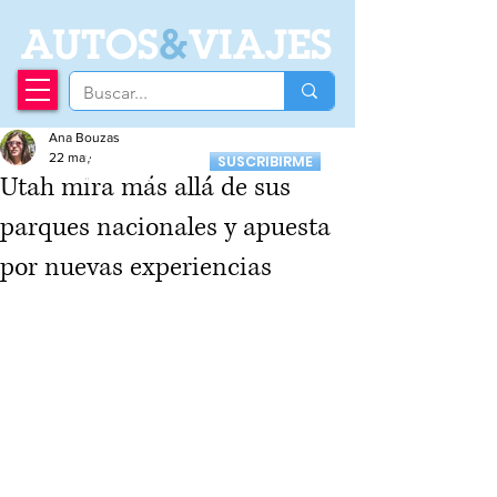
A
UTOS
&
VIAJES
Ana Bouzas
Recibí nuestro
22 may
SUSCRIBIRME
Newsletter
Utah mira más allá de sus
parques nacionales y apuesta
por nuevas experiencias