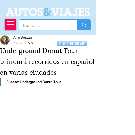
A
UTOS
&
VIAJES
Ana Bouzas
Recibí nuestro
21 mar 2023
SUSCRIBIRME
Newsletter
Underground Donut Tour
brindará recorridos en español
en varias ciudades
Fuente: 
Underground Donut Tour 