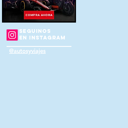
SEGUINOS
EN INSTAGRAM
@autosyviajes