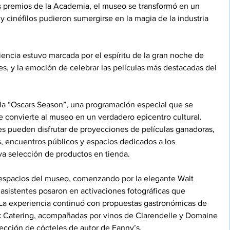
os premios de la Academia, el museo se transformó en un 
y cinéfilos pudieron sumergirse en la magia de la industria 
encia estuvo marcada por el espíritu de la gran noche de 
es, y la emoción de celebrar las películas más destacadas del 
 la “Oscars Season”, una programación especial que se 
e convierte al museo en un verdadero epicentro cultural. 
es pueden disfrutar de proyecciones de películas ganadoras, 
as, encuentros públicos y espacios dedicados a los 
a selección de productos en tienda.
 espacios del museo, comenzando por la elegante Walt 
sistentes posaron en activaciones fotográficas que 
. La experiencia continuó con propuestas gastronómicas de 
k Catering, acompañadas por vinos de Clarendelle y Domaine 
ección de cócteles de autor de Fanny’s.