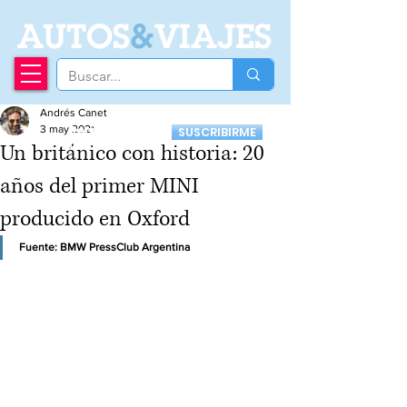
A
UTOS
&
VIAJES
Andrés Canet
Recibí nuestro
3 may 2021
SUSCRIBIRME
Newsletter
Un británico con historia: 20
años del primer MINI
producido en Oxford
Fuente: BMW PressClub Argentina