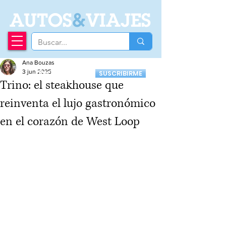
A
UTOS
&
VIAJES
Ana Bouzas
Recibí nuestro
3 jun 2025
SUSCRIBIRME
Newsletter
Trino: el steakhouse que
reinventa el lujo gastronómico
en el corazón de West Loop