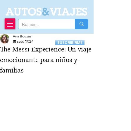
A
UTOS
&
VIAJES
Ana Bouzas
Recibí nuestro
15 sept 2024
SUSCRIBIRME
Newsletter
The Messi Experience: Un viaje
emocionante para niños y
familias