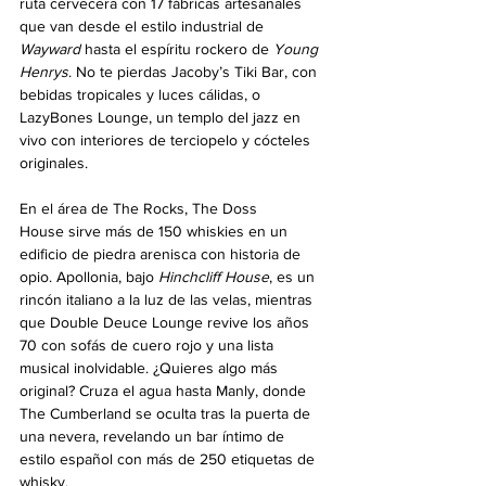
ruta cervecera con 17 fábricas artesanales 
que van desde el estilo industrial de 
Wayward
 hasta el espíritu rockero de 
Young 
Henrys
. No te pierdas Jacoby’s Tiki Bar, con 
bebidas tropicales y luces cálidas, o 
LazyBones Lounge, un templo del jazz en 
vivo con interiores de terciopelo y cócteles 
originales.
En el área de The Rocks, The Doss 
House sirve más de 150 whiskies en un 
edificio de piedra arenisca con historia de 
opio. Apollonia, bajo 
Hinchcliff House
, es un 
rincón italiano a la luz de las velas, mientras 
que Double Deuce Lounge revive los años 
70 con sofás de cuero rojo y una lista 
musical inolvidable. ¿Quieres algo más 
original? Cruza el agua hasta Manly, donde 
The Cumberland se oculta tras la puerta de 
una nevera, revelando un bar íntimo de 
estilo español con más de 250 etiquetas de 
whisky.