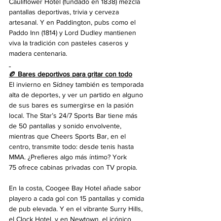
Cauliflower Hotel (fundado en 1838) mezcla 
pantallas deportivas, trivia y cerveza 
artesanal. Y en Paddington, pubs como el 
Paddo Inn (1814) y Lord Dudley mantienen 
viva la tradición con pasteles caseros y 
madera centenaria.
🏉 Bares deportivos para gritar con todo
El invierno en Sídney también es temporada 
alta de deportes, y ver un partido en alguno 
de sus bares es sumergirse en la pasión 
local. The Star’s 24/7 Sports Bar tiene más 
de 50 pantallas y sonido envolvente, 
mientras que Cheers Sports Bar, en el 
centro, transmite todo: desde tenis hasta 
MMA. ¿Prefieres algo más íntimo? York 
75 ofrece cabinas privadas con TV propia.
En la costa, Coogee Bay Hotel añade sabor 
playero a cada gol con 15 pantallas y comida 
de pub elevada. Y en el vibrante Surry Hills, 
el Clock Hotel, y en Newtown, el icónico 