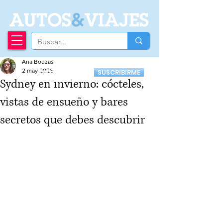
A
UTOS
&
VIAJES
Ana Bouzas
Recibí nuestro
2 may 2025
SUSCRIBIRME
Newsletter
Sydney en invierno: cócteles,
vistas de ensueño y bares
secretos que debes descubrir