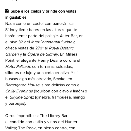
🌇 Sube a los cielos y brinda con vistas 
inigualables
Nada como un cóctel con panorámica. 
Sídney tiene bares en las alturas que te 
harán sentir parte del paisaje. Aster Bar, en 
el piso 32 del 
InterContinental Sydney
, 
ofrece vistas de 270° al 
Royal Botanic 
Garden
 y la 
Ópera de Sídney
. En Millers 
Point, el elegante Henry Deane corona el 
Hotel Palisade
 con terrazas soleadas, 
sillones de lujo y una carta creativa. Y si 
buscas algo más atrevido, Smoke, en 
Barangaroo House
, sirve delicias como el 
Chilly Evenings
 (bourbon con clavo y limón) o 
el 
Skyline Spritz
 (ginebra, frambuesa, mango 
y burbujas).
Otros imperdibles: The Library Bar, 
escondido con estilo y vinos del Hunter 
Valley; The Rook, en pleno centro, con 