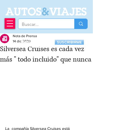
A
UTOS
&
VIAJES
Nota de Prensa
Recibí nuestro
14 dic 2020
SUSCRIBIRME
Newsletter
Silversea Cruises es cada vez
más " todo incluido" que nunca
La  compañía Silversea Cruises está 